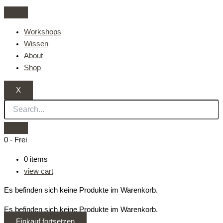
Zum
Was
Von
Inhalt
ist
der
springen
FLACHS?
Antike
Workshops
Und
bis
Wissen
was
zur
About
ist
Moderne:
Shop
LEINEN?
Die
faszinierende
X
Geschichte
des
Flachs
und
0
-
Frei
der
0
items
Leinenproduktion
view cart
Es befinden sich keine Produkte im Warenkorb.
Es befinden sich keine Produkte im Warenkorb.
Einkauf fortsetzen