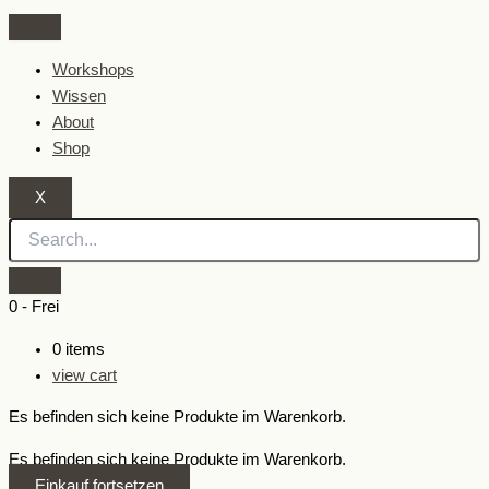
Zum
Inhalt
springen
Workshops
Wissen
About
Shop
X
0
-
Frei
0
items
view cart
Es befinden sich keine Produkte im Warenkorb.
Es befinden sich keine Produkte im Warenkorb.
Einkauf fortsetzen