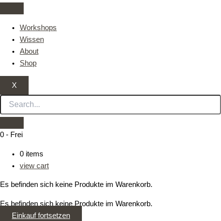
Zum
Materialien
Inhalt
und
Workshops
springen
ihr
Wissen
Hintergrund
About
–
Shop
02
Leinenhemd
X
Handweber
0
-
Frei
0
items
view cart
Es befinden sich keine Produkte im Warenkorb.
Es befinden sich keine Produkte im Warenkorb.
Einkauf fortsetzen