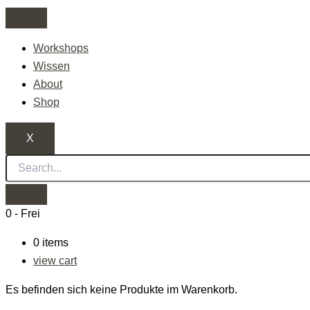
Zum
Inhalt
springen
Workshops
Wissen
About
Shop
X
0
-
Frei
0
items
view cart
Es befinden sich keine Produkte im Warenkorb.