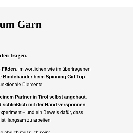
 zum Garn
hten tragen.
e Fäden
, im wörtlichen wie im übertragenen
ie
Bindebänder beim Spinning Girl Top
–
 funktionale Elemente.
inem Partner in Tirol selbst angebaut,
d schließlich mit der Hand versponnen
 Experiment – und ein Beweis dafür, dass
ist, langsam zu arbeiten.
o ehrlich muss ich sein: